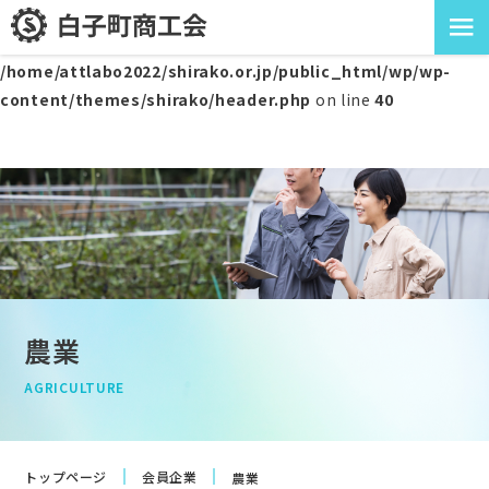
≡
Warning
: Attempt to read property "post_name" on null in
/home/attlabo2022/shirako.or.jp/public_html/wp/wp-
content/themes/shirako/header.php
on line
40
農業
AGRICULTURE
会員企業
トップページ
農業